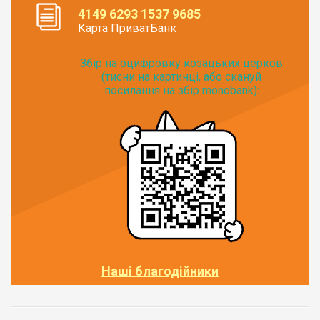
4149 6293 1537 9685
Карта ПриватБанк
Збір на оцифровку козацьких церков
(тисни на картинці, або скануй
посилання на збір monobank):
Наші благодійники