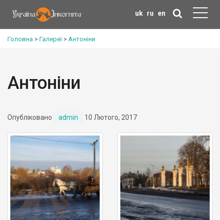
uk
ru
en
Головна
>
Галереї
>
Антоніни
Антоніни
Опубліковано
admin
10 Лютого, 2017