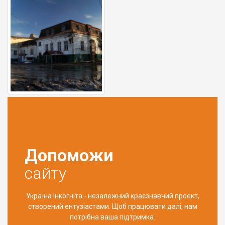
Допоможи
сайту
Україна Інкогніта - незалежний краєзнавчий проект,
створений ентузіастами. Щоб працювати далі, нам
потрібна ваша підтримка.