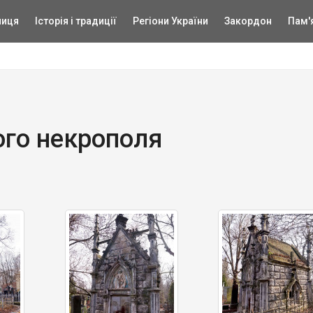
ниця
Історія і традиції
Регіони України
Закордон
Пам'
ого некрополя