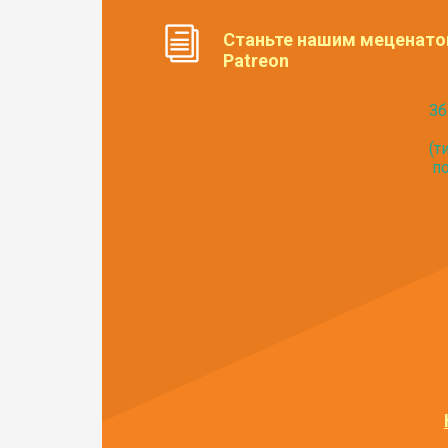
Станьте нашим меценато
Patreon
Зб
(т
по