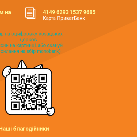
м на
4149 6293 1537 9685
Карта ПриватБанк
ір на оцифровку козацьких
церков
исни на картинці, або скануй
силання на збір monobank):
Наші благодійники