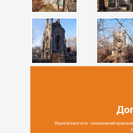
До
Україна Інкогніта - незалежний краєзн
п