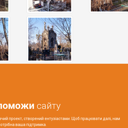
поможи
сайту
авчий проект, створений ентузіастами. Щоб працювати далі, нам
отрібна ваша підтримка.