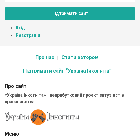
Підтримати сайт
Вхід
Реєстрація
Про нас
Стати автором
Підтримати сайт “Україна Інкогніта”
Про сайт
«Україна Інкогніта» - неприбутковий проект ентузіастів
краєзнавства.
Меню