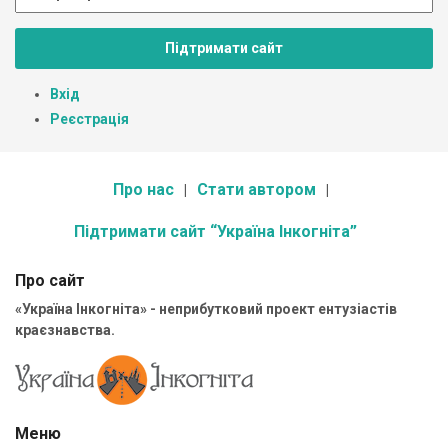
Підтримати сайт
Вхід
Реєстрація
Про нас
Стати автором
Підтримати сайт “Україна Інкогніта”
Про сайт
«Україна Інкогніта» - неприбутковий проект ентузіастів
краєзнавства.
Меню