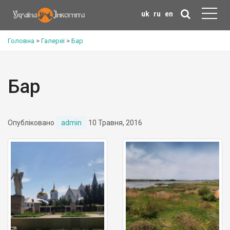
uk
ru
en
Головна
>
Галереї
>
Бар
Бар
Опубліковано
admin
10 Травня, 2016