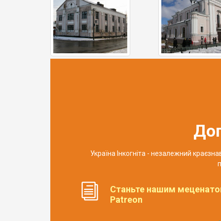
До
Україна Інкогніта - незалежний краєзн
п
Станьте нашим меценато
Patreon