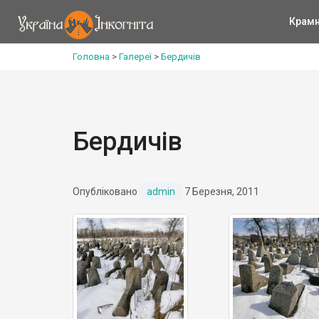
Крам
Головна
>
Галереї
>
Бердичів
Бердичів
Опубліковано
admin
7 Березня, 2011