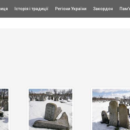
ниця
Історія і традиції
Регіони України
Закордон
Пам'