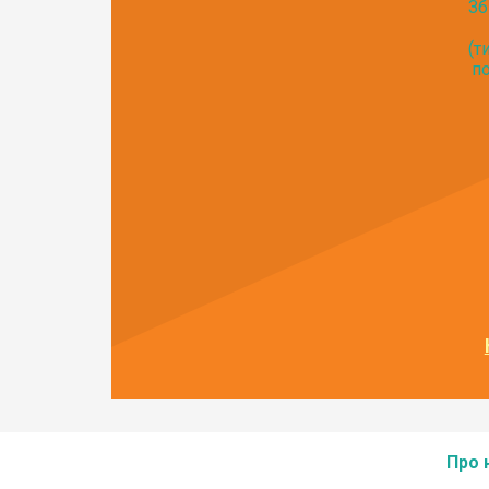
Зб
(т
по
Про 