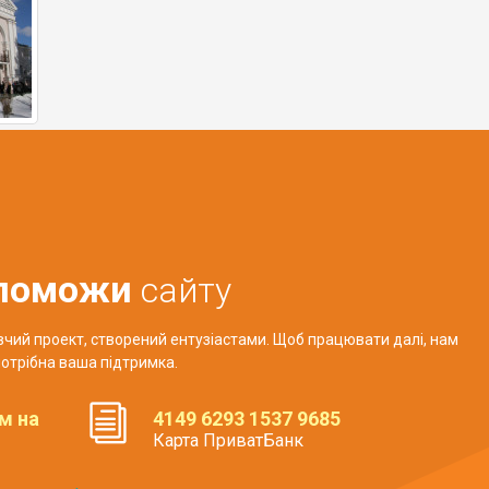
поможи
сайту
авчий проект, створений ентузіастами. Щоб працювати далі, нам
отрібна ваша підтримка.
м на
4149 6293 1537 9685
Карта ПриватБанк