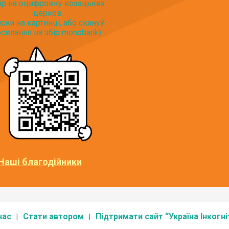
ір на оцифровку козацьких
церков
исни на картинці, або скануй
силання на збір monobank):
Наші благодійники
нас
Стати автором
Підтримати сайт “Україна Інкогні