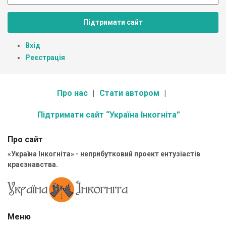
Підтримати сайт
Вхід
Реєстрація
Про нас
Стати автором
Підтримати сайт “Україна Інкогніта”
Про сайт
«Україна Інкогніта» - неприбутковий проект ентузіастів
краєзнавства.
Меню