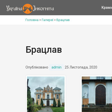
Крам
Головна
>
Галереї
>
Брацлав
Брацлав
Опубліковано
admin
25 Листопада, 2020