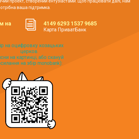
авчий проект, створений ентузіастами. Щоб працювати далі, нам
отрібна ваша підтримка.
м на
4149 6293 1537 9685
Карта ПриватБанк
ір на оцифровку козацьких
церков
исни на картинці, або скануй
силання на збір monobank):