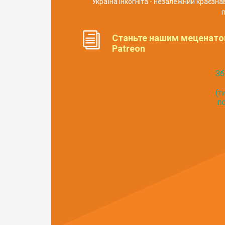
Україна Інкогніта - незалежний краєзн
п
Станьте нашим меценато
Patreon
Зб
(т
по