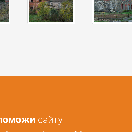
поможи
сайту