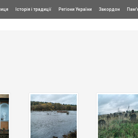
ниця
Історія і традиції
Регіони України
Закордон
Пам'