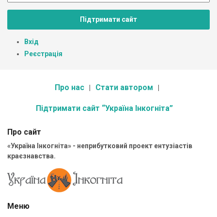
Підтримати сайт
Вхід
Реєстрація
Про нас
Стати автором
Підтримати сайт “Україна Інкогніта”
Про сайт
«Україна Інкогніта» - неприбутковий проект ентузіастів
краєзнавства.
Меню