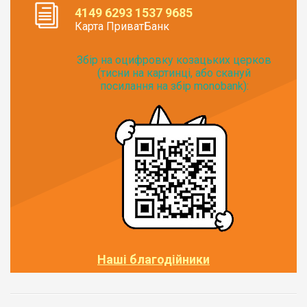
4149 6293 1537 9685
Карта ПриватБанк
Збір на оцифровку козацьких церков
(тисни на картинці, або скануй
посилання на збір monobank):
Наші благодійники