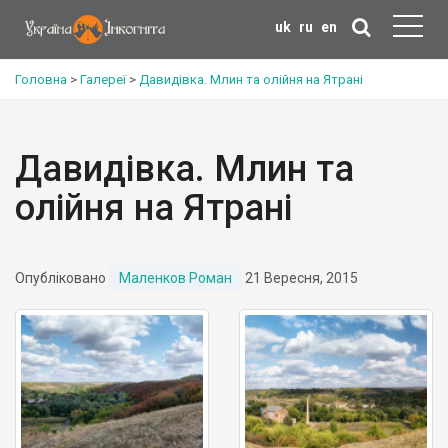
uk
ru
en
Головна
>
Галереї
>
Давидівка. Млин та олійня на Ятрані
Давидівка. Млин та
олійня на Ятрані
Опубліковано
Маленков Роман
21 Вересня, 2015