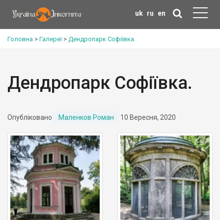
uk
ru
en
Головна
>
Галереї
>
Дендропарк Софіївка.
Дендропарк Софіївка.
Опубліковано
Маленков Роман
10 Вересня, 2020