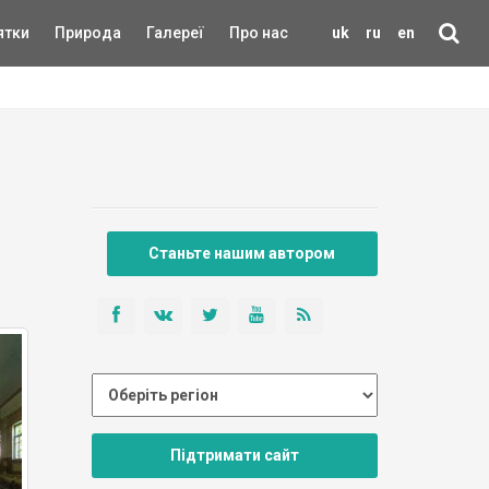
ятки
Природа
Галереї
Про нас
uk
ru
en
Станьте нашим автором
Підтримати сайт