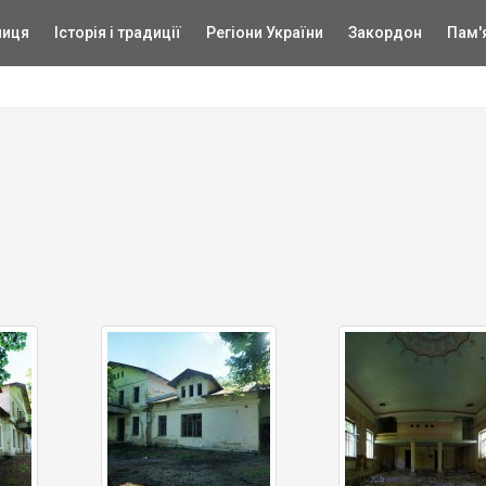
ниця
Історія і традиції
Регіони України
Закордон
Пам'