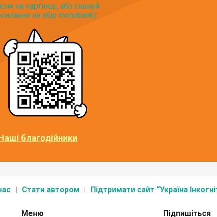
исни на картинці, або скануй
силання на збір monobank):
Наші благодійники
нас
Стати автором
Підтримати сайт “Україна Інкогні
Меню
Підпишіться