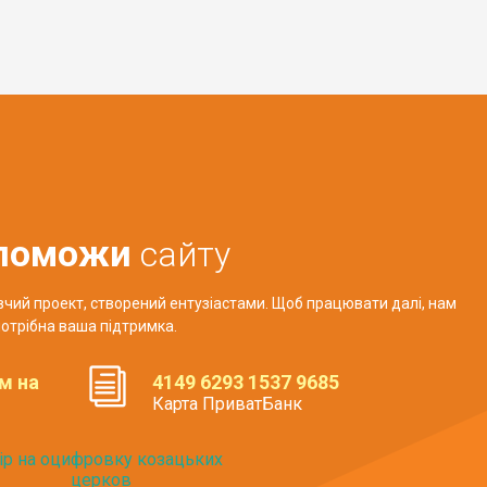
поможи
сайту
авчий проект, створений ентузіастами. Щоб працювати далі, нам
отрібна ваша підтримка.
м на
4149 6293 1537 9685
Карта ПриватБанк
ір на оцифровку козацьких
церков