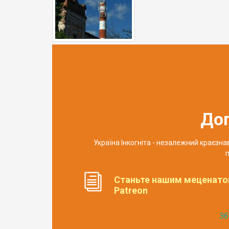
До
Україна Інкогніта - незалежний краєзн
п
Станьте нашим меценато
Patreon
Зб