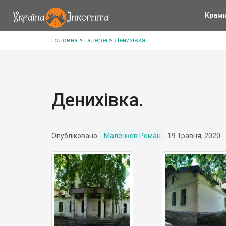
Крам
Головна
>
Галереї
>
Денихівка.
Денихівка.
Опубліковано
Маленков Роман
19 Травня, 2020