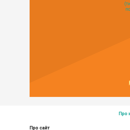
(т
по
Про 
Про сайт