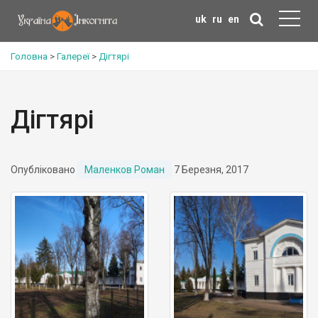
uk
ru
en
Головна
>
Галереї
>
Дігтярі
Дігтярі
Опубліковано
Маленков Роман
7 Березня, 2017