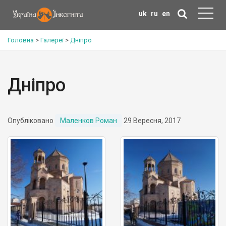
uk
ru
en
Головна
>
Галереї
>
Дніпро
Дніпро
Опубліковано
Маленков Роман
29 Вересня, 2017