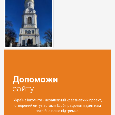
Допоможи
сайту
Україна Інкогніта - незалежний краєзнавчий проект,
створений ентузіастами. Щоб працювати далі, нам
потрібна ваша підтримка.