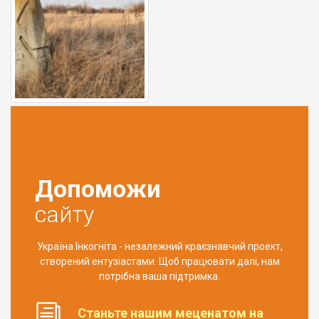
Допоможи
сайту
Україна Інкогніта - незалежний краєзнавчий проект,
створений ентузіастами. Щоб працювати далі, нам
потрібна ваша підтримка.
Станьте нашим меценатом на