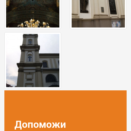
Допоможи