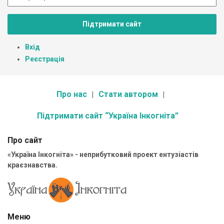
Підтримати сайт
Вхід
Реєстрація
Про нас
Стати автором
Підтримати сайт “Україна Інкогніта”
Про сайт
«Україна Інкогніта» - неприбутковий проект ентузіастів
краєзнавства.
Меню