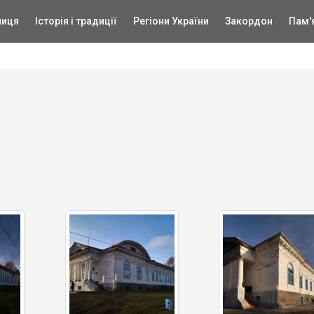
ниця
Історія і традиції
Регіони України
Закордон
Пам'