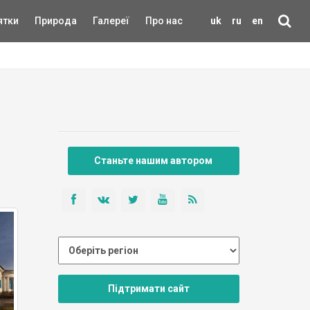
ятки
Природа
Галереї
Про нас
uk
ru
en
Станьте нашим автором
Підтримати сайт