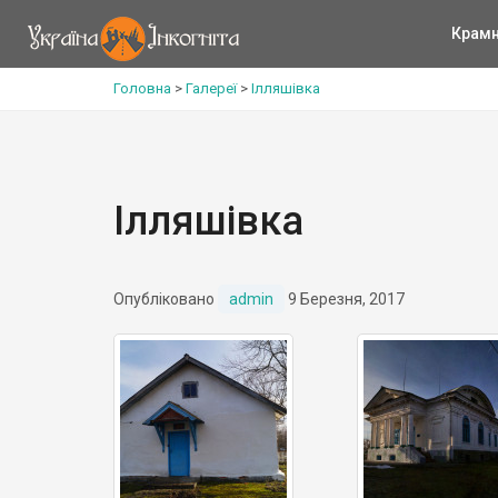
Крам
Головна
>
Галереї
>
Ілляшівка
Ілляшівка
Опубліковано
admin
9 Березня, 2017