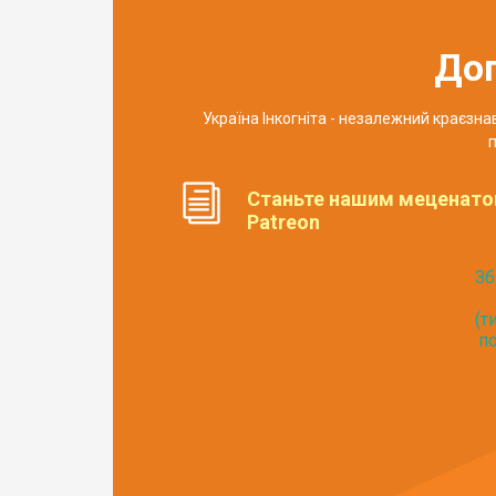
До
Україна Інкогніта - незалежний краєзн
п
Станьте нашим меценато
Patreon
Зб
(т
по