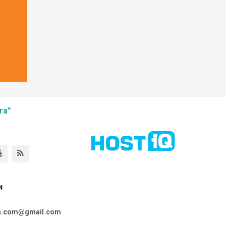
та”
и
ta.com@gmail.com