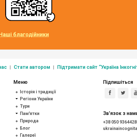
Наші благодійники
нас
Стати автором
Підтримати сайт “Україна Інкогні
Меню
Підпишіться
Історія і традиції
Регіони України
Тури
Зв'язок з нам
Пам'ятки
Природа
+38 050 9364428
Блог
ukrainaincogni
Галереї