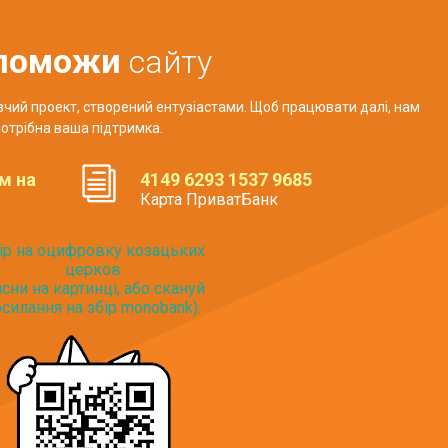
поможи
сайту
авчий проект, створений ентузіастами. Щоб працювати далі, нам
отрібна ваша підтримка.
м на
4149 6293 1537 9685
Карта ПриватБанк
ір на оцифровку козацьких
церков
исни на картинці, або скануй
силання на збір monobank):