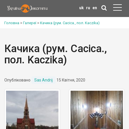
uk
ru
en
Головна
>
Галереї
>
Качика (рум. Cacica., пол. Kaczika)
Качика (рум. Cacica.,
пол. Kaczika)
Опубліковано
Sas Andrij
15 Квітня, 2020