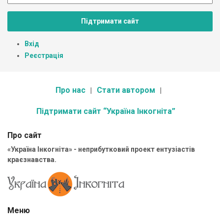
Підтримати сайт
Вхід
Реєстрація
Про нас
Стати автором
Підтримати сайт “Україна Інкогніта”
Про сайт
«Україна Інкогніта» - неприбутковий проект ентузіастів
краєзнавства.
Меню