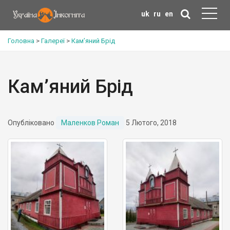
uk
ru
en
Головна
>
Галереї
>
Кам’яний Брід
Кам’яний Брід
Опубліковано
Маленков Роман
5 Лютого, 2018