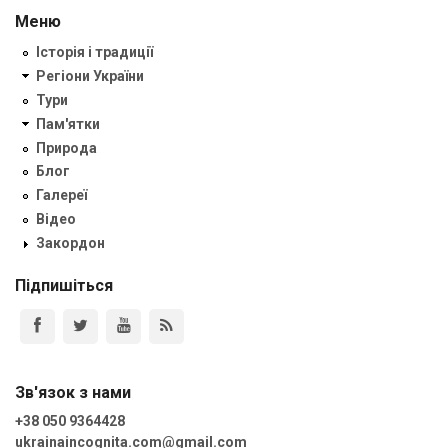
Меню
Історія і традиції
Регіони України
Тури
Пам'ятки
Природа
Блог
Галереї
Відео
Закордон
Підпишіться
Зв'язок з нами
+38 050 9364428
ukrainaincognita.com@gmail.com