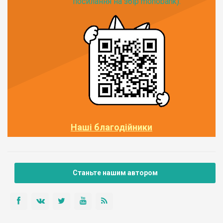
посилання на збір monobank):
Наші благодійники
Станьте нашим автором