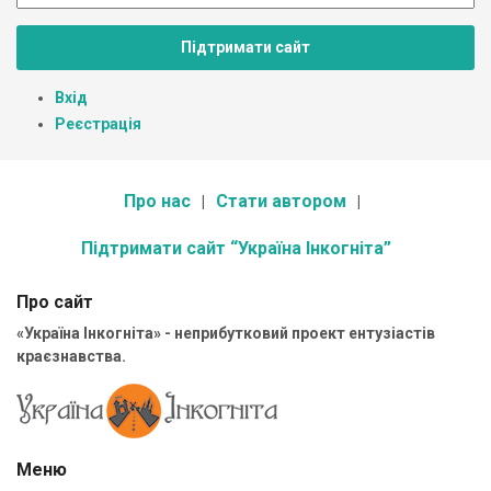
Підтримати сайт
Вхід
Реєстрація
Про нас
Стати автором
Підтримати сайт “Україна Інкогніта”
Про сайт
«Україна Інкогніта» - неприбутковий проект ентузіастів
краєзнавства.
Меню