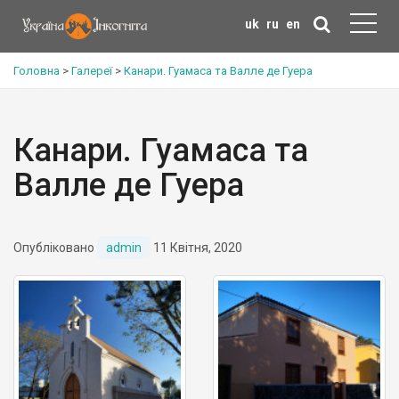
uk
ru
en
Головна
>
Галереї
>
Канари. Гуамаса та Валле де Гуера
Канари. Гуамаса та
Валле де Гуера
Опубліковано
admin
11 Квітня, 2020