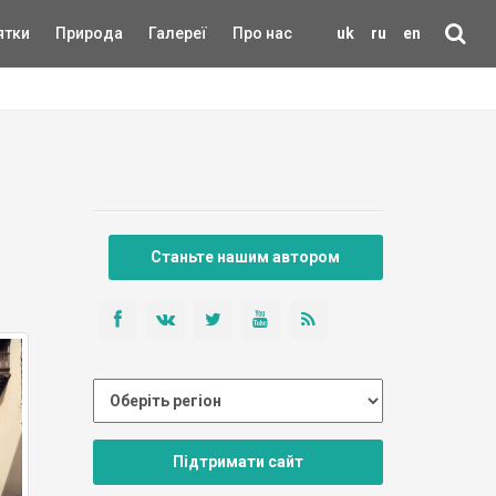
ятки
Природа
Галереї
Про нас
uk
ru
en
Станьте нашим автором
Підтримати сайт