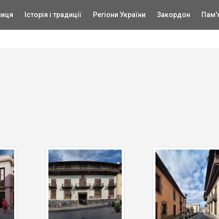
ниця
Історія і традиції
Регіони України
Закордон
Пам'