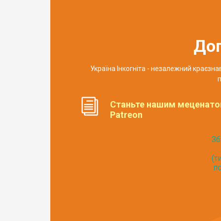
До
Україна Інкогніта - незалежний краєзн
п
Станьте нашим меценато
Patreon
Зб
(т
по