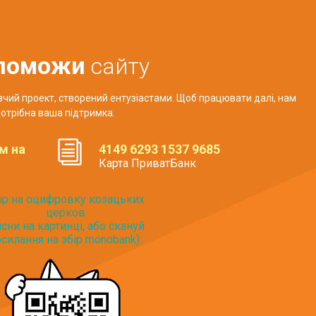
поможи
сайту
авчий проект, створений ентузіастами. Щоб працювати далі, нам
отрібна ваша підтримка.
м на
4149 6293 1537 9685
Карта ПриватБанк
ір на оцифровку козацьких
церков
исни на картинці, або скануй
силання на збір monobank):