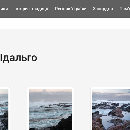
ниця
Історія і традиції
Регіони України
Закордон
Пам'
 Ідальго