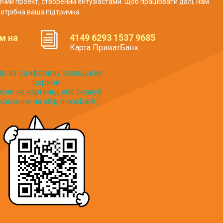
авчий проект, створений ентузіастами. Щоб працювати далі, нам
отрібна ваша підтримка.
м на
4149 6293 1537 9685
Карта ПриватБанк
ір на оцифровку козацьких
церков
исни на картинці, або скануй
силання на збір monobank):