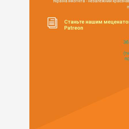
Україна Інкогніта - незалежний краєзн
п
Станьте нашим меценато
Patreon
Зб
(т
по