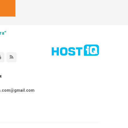
та”
и
ta.com@gmail.com