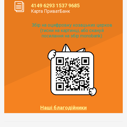
4149 6293 1537 9685
Карта ПриватБанк
Збір на оцифровку козацьких церков
(тисни на картинці, або скануй
посилання на збір monobank):
Наші благодійники