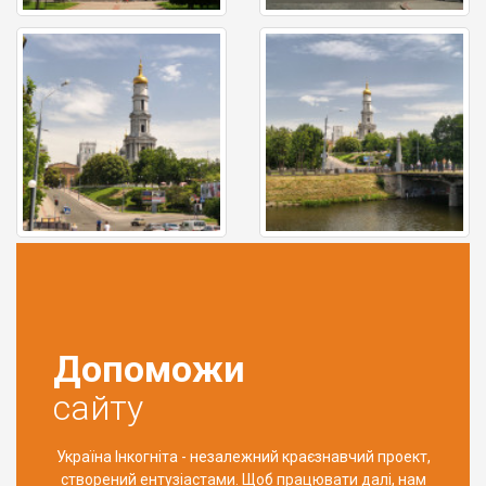
Допоможи
сайту
Україна Інкогніта - незалежний краєзнавчий проект,
створений ентузіастами. Щоб працювати далі, нам