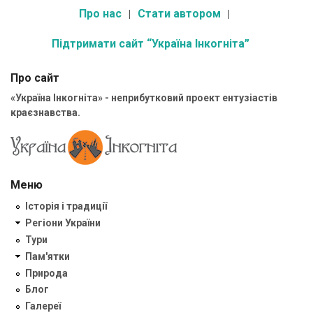
Про нас
Стати автором
Підтримати сайт “Україна Інкогніта”
Про сайт
«Україна Інкогніта» - неприбутковий проект ентузіастів
краєзнавства.
Меню
Історія і традиції
Регіони України
Тури
Пам'ятки
Природа
Блог
Галереї