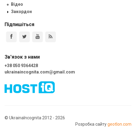
Відео
Закордон
Підпишіться
Зв'язок з нами
+38 050 9364428
ukrainaincognita.com@gmail.com
© UkrainaIncognita 2012 - 2026
Розробка сайту
geotlon.com