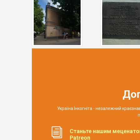
До
Україна Інкогніта - незалежний краєзн
п
Станьте нашим меценато
Patreon