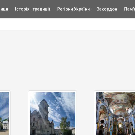
ниця
Історія і традиції
Регіони України
Закордон
Пам'