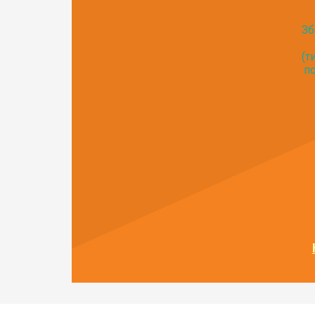
Зб
(т
по