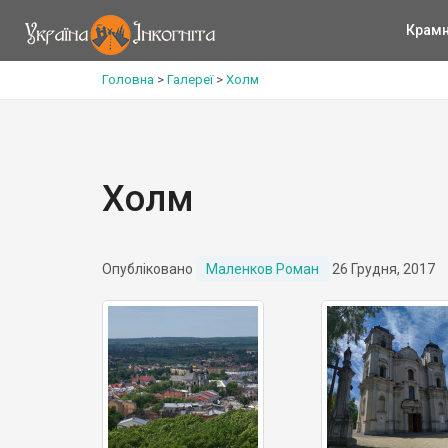
Крам
Головна
>
Галереї
>
Холм
Холм
Опубліковано
Маленков Роман
26 Грудня, 2017