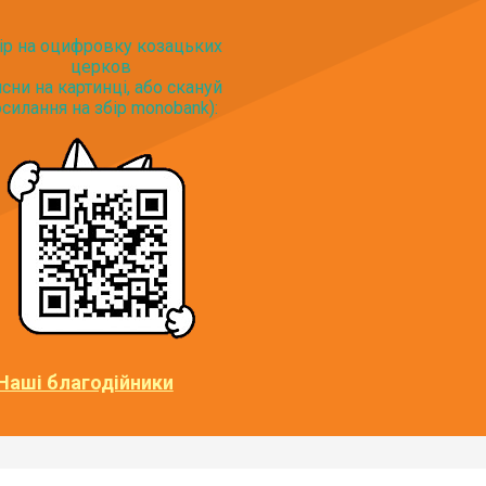
ір на оцифровку козацьких
церков
исни на картинці, або скануй
силання на збір monobank):
Наші благодійники