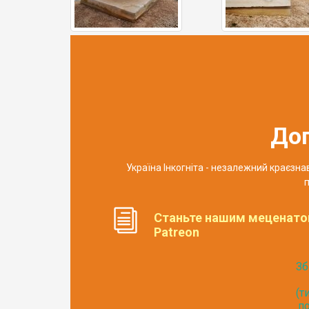
До
Україна Інкогніта - незалежний краєзн
п
Станьте нашим меценато
Patreon
Зб
(т
по