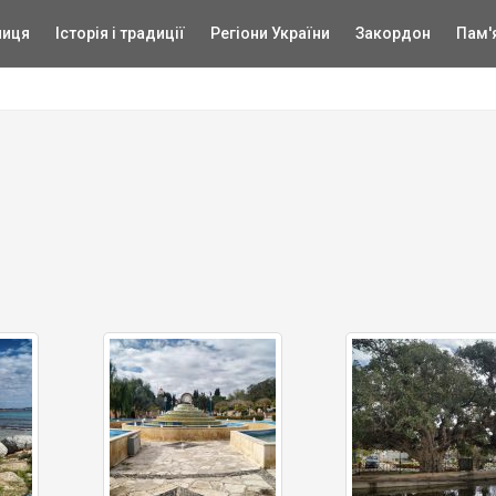
ниця
Історія і традиції
Регіони України
Закордон
Пам'