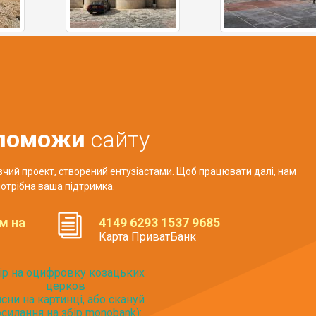
поможи
сайту
авчий проект, створений ентузіастами. Щоб працювати далі, нам
отрібна ваша підтримка.
м на
4149 6293 1537 9685
Карта ПриватБанк
ір на оцифровку козацьких
церков
исни на картинці, або скануй
силання на збір monobank):