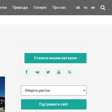
ятки
Природа
Галереї
Про нас
uk
ru
en
Станьте нашим автором
Підтримати сайт