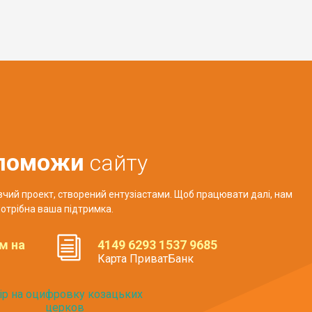
поможи
сайту
авчий проект, створений ентузіастами. Щоб працювати далі, нам
отрібна ваша підтримка.
м на
4149 6293 1537 9685
Карта ПриватБанк
ір на оцифровку козацьких
церков