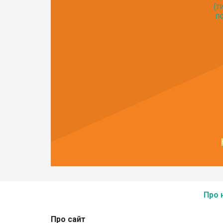
(т
по
Про 
Про сайт