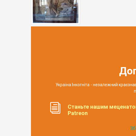
До
Україна Інкогніта - незалежний краєзн
п
Станьте нашим меценато
Patreon
Зб