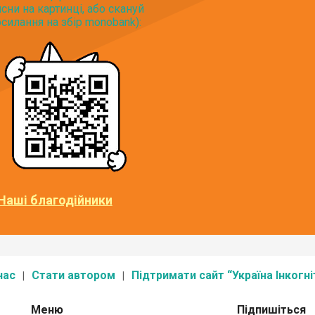
исни на картинці, або скануй
силання на збір monobank):
Наші благодійники
нас
Стати автором
Підтримати сайт “Україна Інкогні
Меню
Підпишіться