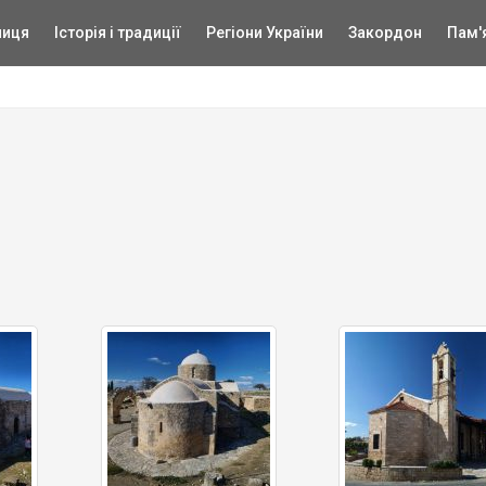
ниця
Історія і традиції
Регіони України
Закордон
Пам'