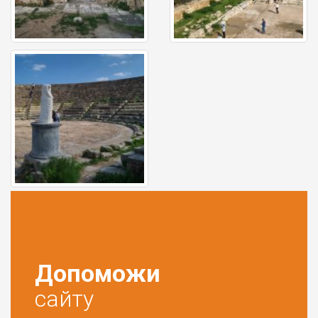
Допоможи
сайту