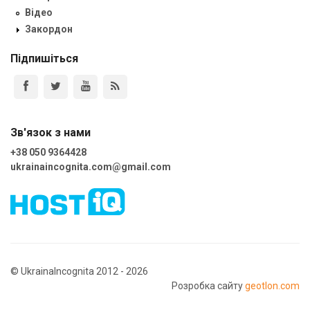
Відео
Закордон
Підпишіться
Зв'язок з нами
+38 050 9364428
ukrainaincognita.com@gmail.com
© UkrainaIncognita 2012 - 2026
Розробка сайту
geotlon.com