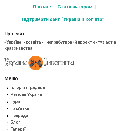
Про нас
Стати автором
Підтримати сайт “Україна Інкогніта”
Про сайт
«Україна Інкогніта» - неприбутковий проект ентузіастів
краєзнавства.
Меню
Історія і традиції
Регіони України
Тури
Пам'ятки
Природа
Блог
Галереї