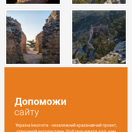
Допоможи
сайту
Україна Інкогніта - незалежний краєзнавчий проект,
створений ентузіастами. Щоб працювати далі, нам