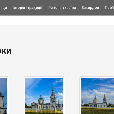
ниця
Історія і традиції
Регіони України
Закордон
Пам'
рки