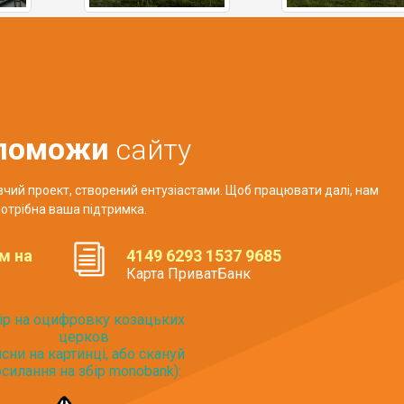
поможи
сайту
авчий проект, створений ентузіастами. Щоб працювати далі, нам
отрібна ваша підтримка.
м на
4149 6293 1537 9685
Карта ПриватБанк
ір на оцифровку козацьких
церков
исни на картинці, або скануй
силання на збір monobank):