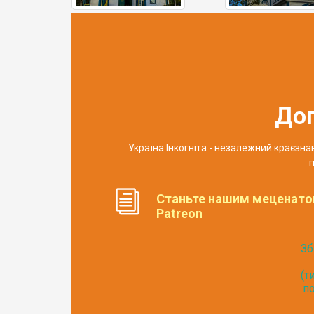
До
Україна Інкогніта - незалежний краєзн
п
Станьте нашим меценато
Patreon
Зб
(т
по