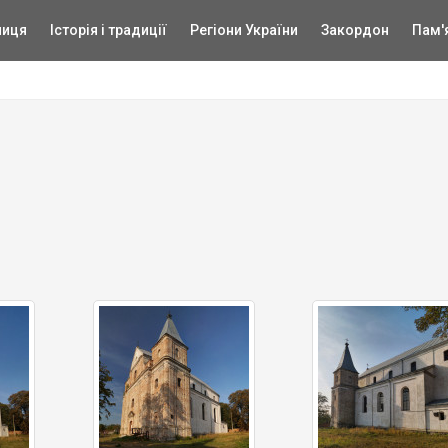
ниця
Історія і традиції
Регіони України
Закордон
Пам'