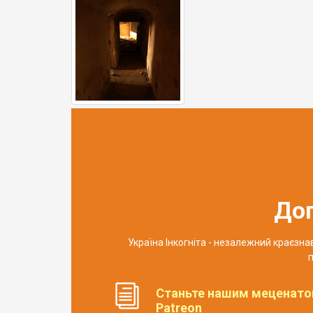
До
Україна Інкогніта - незалежний краєзн
п
Станьте нашим меценато
Patreon