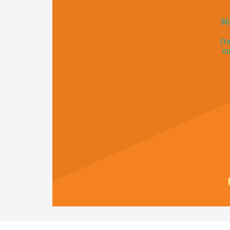
Зб
(т
по