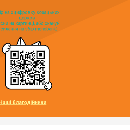
ір на оцифровку козацьких
церков
исни на картинці, або скануй
силання на збір monobank):
Наші благодійники