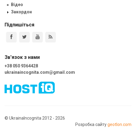
Відео
Закордон
Підпишіться
Зв'язок з нами
+38 050 9364428
ukrainaincognita.com@gmail.com
© UkrainaIncognita 2012 - 2026
Розробка сайту
geotlon.com