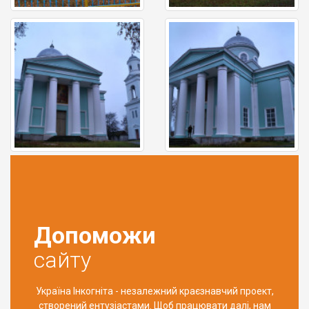
Допоможи
сайту
Україна Інкогніта - незалежний краєзнавчий проект,
створений ентузіастами. Щоб працювати далі, нам