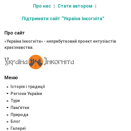
Про нас
Стати автором
Підтримати сайт “Україна Інкогніта”
Про сайт
«Україна Інкогніта» - неприбутковий проект ентузіастів
краєзнавства.
Меню
Історія і традиції
Регіони України
Тури
Пам'ятки
Природа
Блог
Галереї