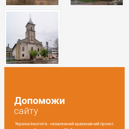
Допоможи
сайту
Україна Інкогніта - незалежний краєзнавчий проект,