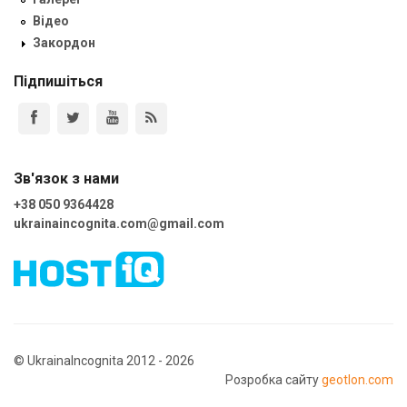
Відео
Закордон
Підпишіться
Зв'язок з нами
+38 050 9364428
ukrainaincognita.com@gmail.com
© UkrainaIncognita 2012 - 2026
Розробка сайту
geotlon.com