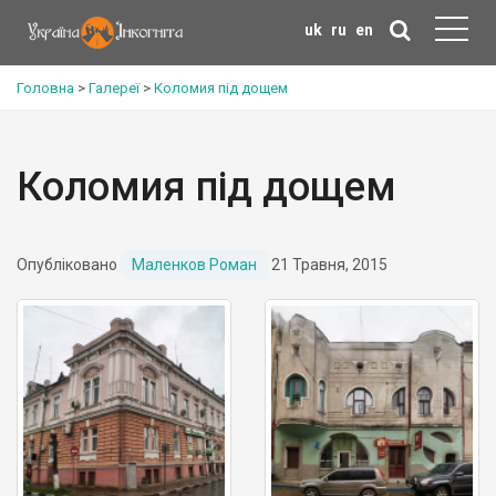
uk
ru
en
Головна
>
Галереї
>
Коломия під дощем
Коломия під дощем
Опубліковано
Маленков Роман
21 Травня, 2015