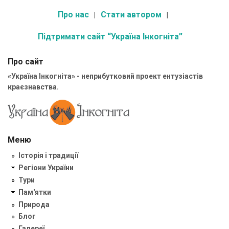
Про нас
Стати автором
Підтримати сайт “Україна Інкогніта”
Про сайт
«Україна Інкогніта» - неприбутковий проект ентузіастів
краєзнавства.
Меню
Історія і традиції
Регіони України
Тури
Пам'ятки
Природа
Блог
Галереї