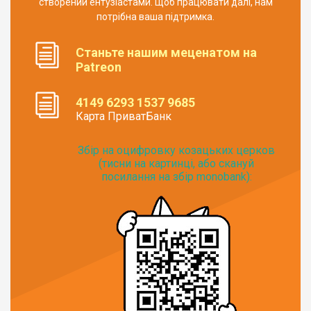
створений ентузіастами. Щоб працювати далі, нам
потрібна ваша підтримка.
Станьте нашим меценатом на
Patreon
4149 6293 1537 9685
Карта ПриватБанк
Збір на оцифровку козацьких церков
(тисни на картинці, або скануй
посилання на збір monobank):