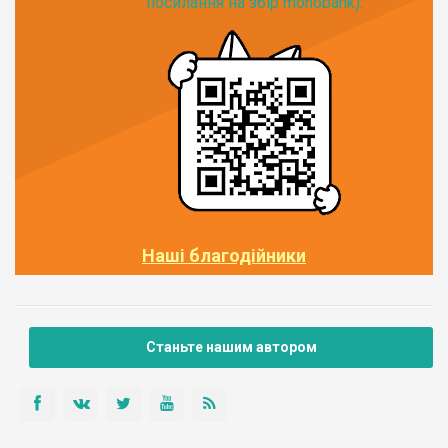
посилання на збір monobank):
Наші благодійники
Станьте нашим автором