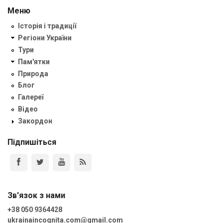
Меню
Історія і традиції
Регіони України
Тури
Пам'ятки
Природа
Блог
Галереї
Відео
Закордон
Підпишіться
Зв'язок з нами
+38 050 9364428
ukrainaincognita.com@gmail.com