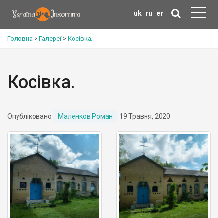
uk
ru
en
Головна
>
Галереї
>
Косівка.
Косівка.
Опубліковано
Маленков Роман
19 Травня, 2020