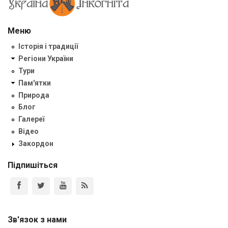
Меню
Історія і традиції
Регіони України
Тури
Пам'ятки
Природа
Блог
Галереї
Відео
Закордон
Підпишіться
Зв'язок з нами