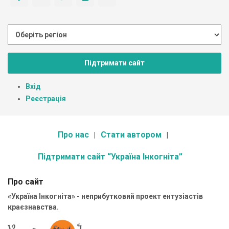
Підтримати сайт
Вхід
Реєстрація
Про нас
Стати автором
Підтримати сайт “Україна Інкогніта”
Про сайт
«Україна Інкогніта» - неприбутковий проект ентузіастів
краєзнавства.