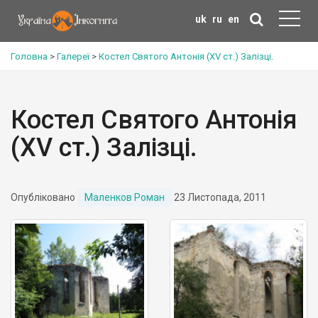
uk
ru
en
Головна
>
Галереї
>
Костел Святого Антонія (XV ст.) Залізці.
Костел Святого Антонія
(XV ст.) Залізці.
Опубліковано
Маленков Роман
23 Листопада, 2011