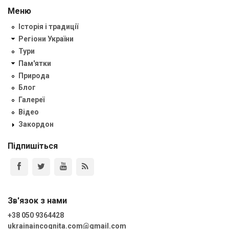
Меню
Історія і традиції
Регіони України
Тури
Пам'ятки
Природа
Блог
Галереї
Відео
Закордон
Підпишіться
Зв'язок з нами
+38 050 9364428
ukrainaincognita.com@gmail.com