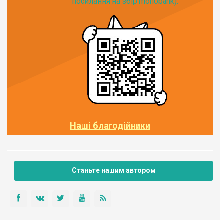
посилання на збір monobank):
Наші благодійники
Станьте нашим автором