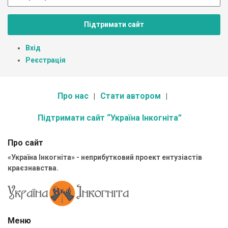
Підтримати сайт
Вхід
Реєстрація
Про нас
Стати автором
Підтримати сайт “Україна Інкогніта”
Про сайт
«Україна Інкогніта» - неприбутковий проект ентузіастів
краєзнавства.
Меню