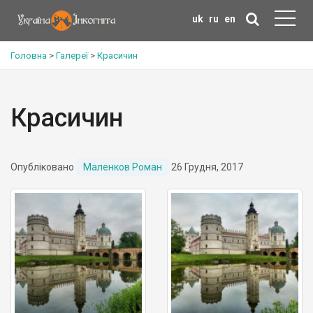
uk
ru
en
Головна
>
Галереї
>
Красичин
Красичин
Опубліковано
Маленков Роман
26 Грудня, 2017