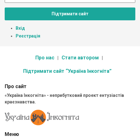
Підтримати сайт
Вхід
Реєстрація
Про нас
Стати автором
Підтримати сайт “Україна Інкогніта”
Про сайт
«Україна Інкогніта» - неприбутковий проект ентузіастів
краєзнавства.
Меню