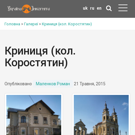
uk
ru
en
Головна
>
Галереї
>
Криниця (кол. Коростятин)
Криниця (кол.
Коростятин)
Опубліковано
Маленков Роман
21 Травня, 2015