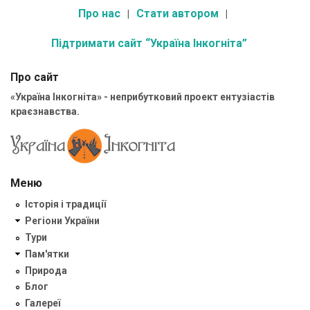
Про нас
Стати автором
Підтримати сайт “Україна Інкогніта”
Про сайт
«Україна Інкогніта» - неприбутковий проект ентузіастів
краєзнавства.
Меню
Історія і традиції
Регіони України
Тури
Пам'ятки
Природа
Блог
Галереї