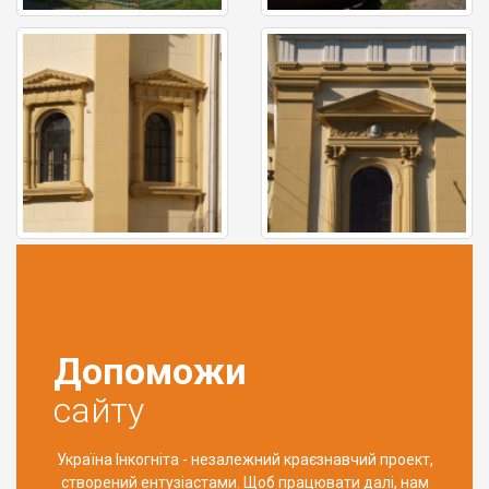
Допоможи
сайту
Україна Інкогніта - незалежний краєзнавчий проект,
створений ентузіастами. Щоб працювати далі, нам