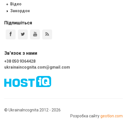
Відео
Закордон
Підпишіться
Зв'язок з нами
+38 050 9364428
ukrainaincognita.com@gmail.com
© UkrainaIncognita 2012 - 2026
Розробка сайту
geotlon.com