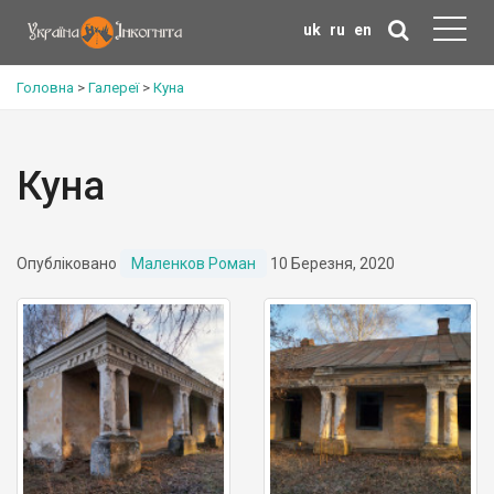
uk
ru
en
Головна
>
Галереї
>
Куна
Куна
Опубліковано
Маленков Роман
10 Березня, 2020