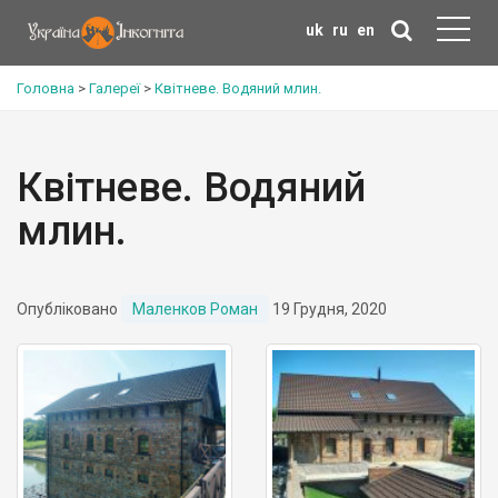
uk
ru
en
Головна
>
Галереї
>
Квітневе. Водяний млин.
Квітневе. Водяний
млин.
Опубліковано
Маленков Роман
19 Грудня, 2020