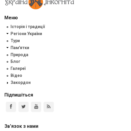
Меню
Історія і традиції
Регіони України
Тури
Пам'ятки
Природа
Блог
Галереї
Відео
Закордон
Підпишіться
Зв'язок з нами