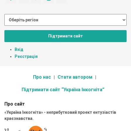
Підтримати сайт
Вхід
Реєстрація
Про нас
Стати автором
Підтримати сайт “Україна Інкогніта”
Про сайт
«Україна Інкогніта» - неприбутковий проект ентузіастів
краєзнавства.