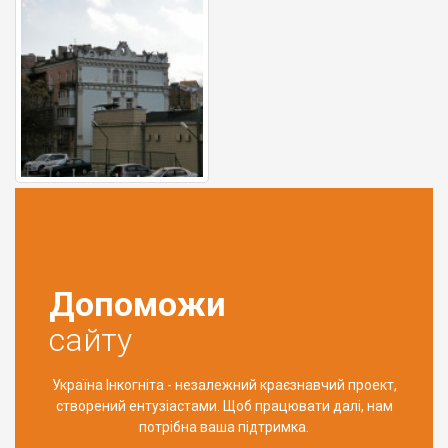
Допоможи
сайту
Україна Інкогніта - незалежний краєзнавчий проект,
створений ентузіастами. Щоб працювати далі, нам
потрібна ваша підтримка.