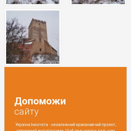
Допоможи
сайту
Україна Інкогніта - незалежний краєзнавчий проект,
створений ентузіастами. Щоб працювати далі, нам