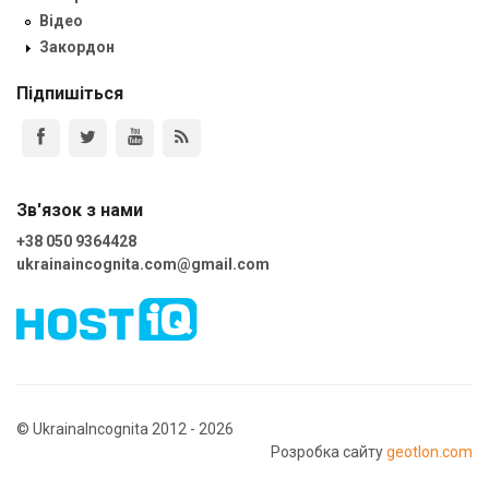
Відео
Закордон
Підпишіться
Зв'язок з нами
+38 050 9364428
ukrainaincognita.com@gmail.com
© UkrainaIncognita 2012 - 2026
Розробка сайту
geotlon.com