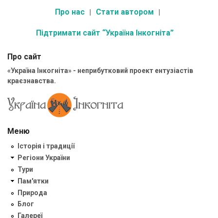
Про нас
Стати автором
Підтримати сайт “Україна Інкогніта”
Про сайт
«Україна Інкогніта» - неприбутковий проект ентузіастів
краєзнавства.
Меню
Історія і традиції
Регіони України
Тури
Пам'ятки
Природа
Блог
Галереї