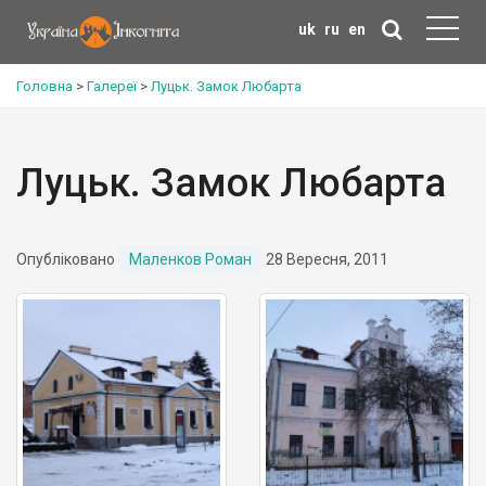
uk
ru
en
Головна
>
Галереї
>
Луцьк. Замок Любарта
Луцьк. Замок Любарта
Опубліковано
Маленков Роман
28 Вересня, 2011