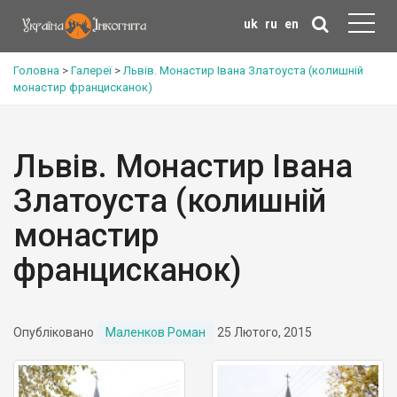
uk
ru
en
Головна
>
Галереї
>
Львів. Монастир Івана Златоуста (колишній
монастир францисканок)
Львів. Монастир Івана
Златоуста (колишній
монастир
францисканок)
Опубліковано
Маленков Роман
25 Лютого, 2015