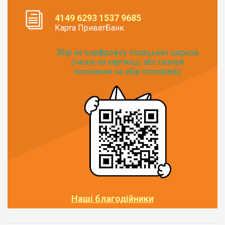
4149 6293 1537 9685
Карта ПриватБанк
Збір на оцифровку козацьких церков
(тисни на картинці, або скануй
посилання на збір monobank):
Наші благодійники