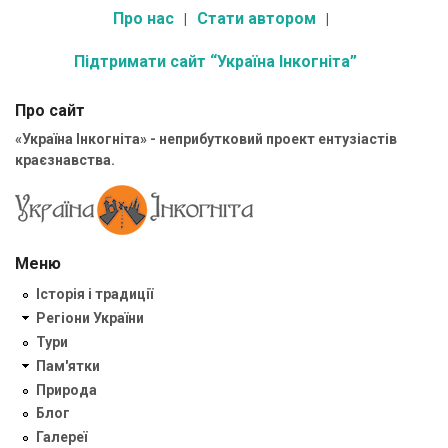
Про нас
Стати автором
Підтримати сайт “Україна Інкогніта”
Про сайт
«Україна Інкогніта» - неприбутковий проект ентузіастів
краєзнавства.
Меню
Історія і традиції
Регіони України
Тури
Пам'ятки
Природа
Блог
Галереї