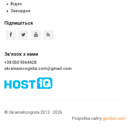
Відео
Закордон
Підпишіться
Зв'язок з нами
+38 050 9364428
ukrainaincognita.com@gmail.com
© UkrainaIncognita 2012 - 2026
Розробка сайту
geotlon.com