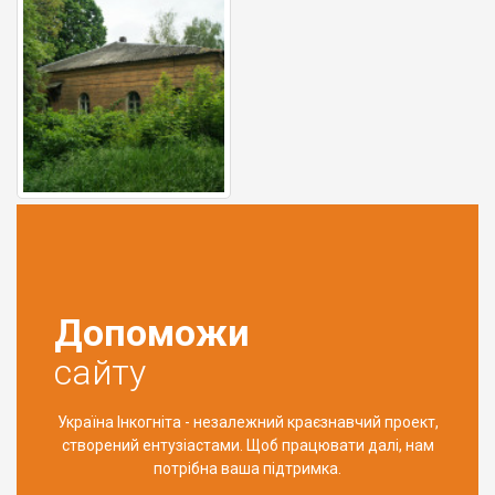
Допоможи
сайту
Україна Інкогніта - незалежний краєзнавчий проект,
створений ентузіастами. Щоб працювати далі, нам
потрібна ваша підтримка.