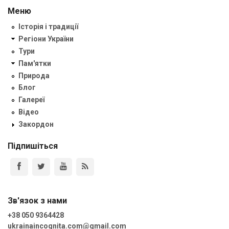
Меню
Історія і традиції
Регіони України
Тури
Пам'ятки
Природа
Блог
Галереї
Відео
Закордон
Підпишіться
Зв'язок з нами
+38 050 9364428
ukrainaincognita.com@gmail.com