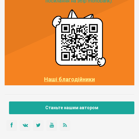
посилання на збір monobank):
Наші благодійники
Станьте нашим автором