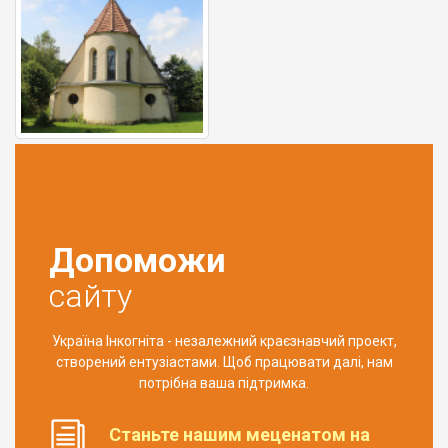
Допоможи
сайту
Україна Інкогніта - незалежний краєзнавчий проект,
створений ентузіастами. Щоб працювати далі, нам
потрібна ваша підтримка.
Станьте нашим меценатом на